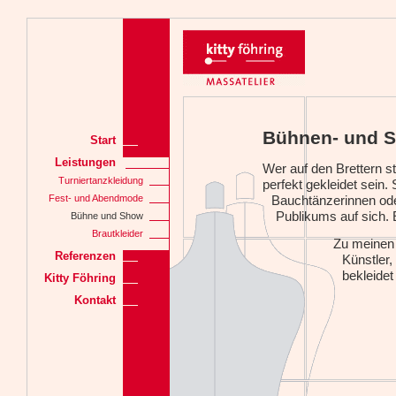
Bühnen- und 
Start
Leistungen
Wer auf den Brettern ste
Turniertanzkleidung
perfekt gekleidet sein.
Fest- und Abendmode
Bauchtänzerinnen ode
Publikums auf sich.
Bühne und Show
Brautkleider
Zu meinen 
Referenzen
Künstler,
bekleidet
Kitty Föhring
Kontakt